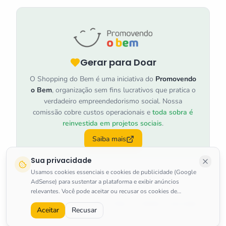
Gerar para Doar
O Shopping do Bem é uma iniciativa do
Promovendo
o Bem
, organização sem fins lucrativos que pratica o
verdadeiro empreendedorismo social. Nossa
comissão cobre custos operacionais e
toda sobra é
reinvestida em projetos sociais
.
Saiba mais
Sua privacidade
Usamos cookies essenciais e cookies de publicidade (Google
AdSense) para sustentar a plataforma e exibir anúncios
relevantes. Você pode aceitar ou recusar os cookies de
marketing a qualquer momento.
Saiba mais
.
©
2026
Shopping do Bem
.
Todos os direitos reservados.
Aceitar
Recusar