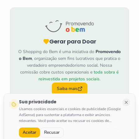
Gerar para Doar
O Shopping do Bem é uma iniciativa do
Promovendo
o Bem
, organização sem fins lucrativos que pratica o
verdadeiro empreendedorismo social. Nossa
comissão cobre custos operacionais e
toda sobra é
reinvestida em projetos sociais
.
Saiba mais
Sua privacidade
Usamos cookies essenciais e cookies de publicidade (Google
AdSense) para sustentar a plataforma e exibir anúncios
relevantes. Você pode aceitar ou recusar os cookies de
marketing a qualquer momento.
Saiba mais
.
©
2026
Shopping do Bem
.
Todos os direitos reservados.
Aceitar
Recusar