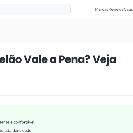
Marcas
Reviews
Caus
…
lão Vale a Pena? Veja
aente e confortável
de alta densidade