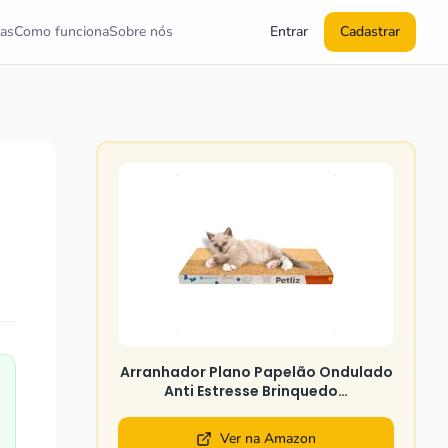
as
Como funciona
Sobre nós
Entrar
Cadastrar
Arranhador Plano Papelão Ondulado
Anti Estresse Brinquedo…
Ver na Amazon