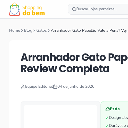
Buscar lojas parceiras...
Home
Blog
Gatos
Arranhador Gato Papelão Vale a Pena? Vej
Arranhador Gato Pape
Review Completa
Equipe Editorial
04 de junho de 2026
Prós
Design atr
✓
Durável e 
✓