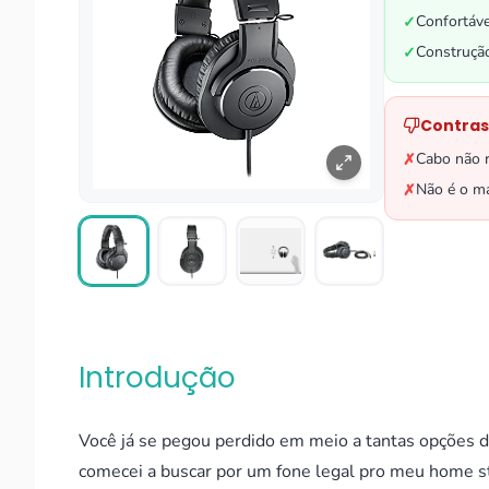
Confortáve
✓
Construçã
✓
Contras
Cabo não 
✗
Não é o ma
✗
Introdução
Você já se pegou perdido em meio a tantas opções 
comecei a buscar por um fone legal pro meu home s