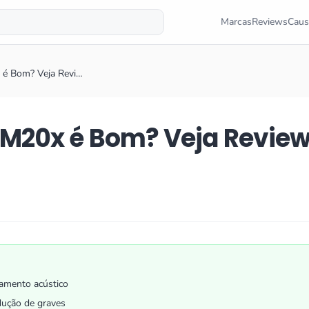
Marcas
Reviews
Caus
 é Bom? Veja Revi…
M20x é Bom? Veja Revie
amento acústico
dução de graves