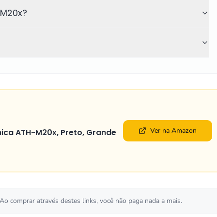
-M20x?
Ver na Amazon
nica ATH-M20x, Preto, Grande
 Ao comprar através destes links, você não paga nada a mais.