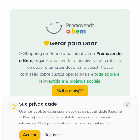
Gerar para Doar
O Shopping do Bem é uma iniciativa do
Promovendo
o Bem
, organização sem fins lucrativos que pratica o
verdadeiro empreendedorismo social. Nossa
comissão cobre custos operacionais e
toda sobra é
reinvestida em projetos sociais
.
Saiba mais
Sua privacidade
Usamos cookies essenciais e cookies de publicidade (Google
AdSense) para sustentar a plataforma e exibir anúncios
relevantes. Você pode aceitar ou recusar os cookies de
marketing a qualquer momento.
Saiba mais
.
©
2026
Shopping do Bem
.
Todos os direitos reservados.
Aceitar
Recusar