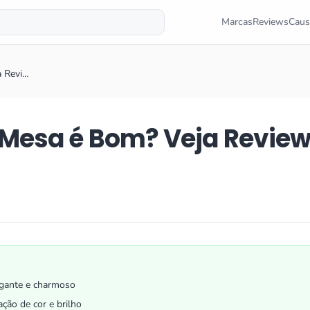
Marcas
Reviews
Caus
a Revi…
Mesa é Bom? Veja Revie
egante e charmoso
ação de cor e brilho