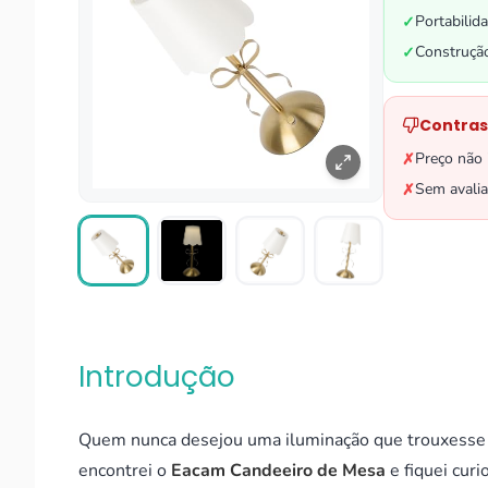
Portabilid
✓
Construçã
✓
Contras
Preço não
✗
Sem avali
✗
Introdução
Quem nunca desejou uma iluminação que trouxesse
encontrei o
Eacam Candeeiro de Mesa
e fiquei cur