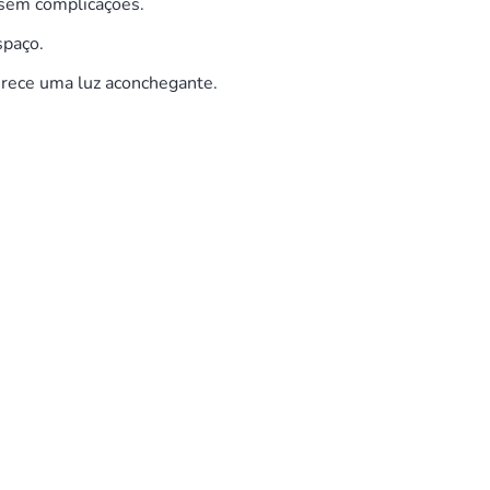
 sem complicações.
spaço.
erece uma luz aconchegante.