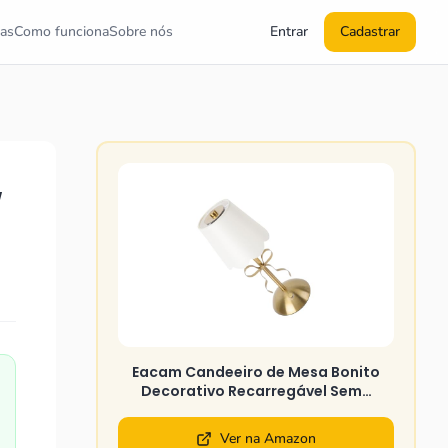
as
Como funciona
Sobre nós
Entrar
Cadastrar
w
Eacam Candeeiro de Mesa Bonito
Decorativo Recarregável Sem…
Ver na Amazon