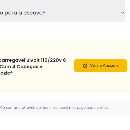
ão para a escova?
carregavel Bivolt 110/220v 6
Ver na Amazon
 Com 4 Cabeças e
azie®
 Ao comprar através destes links, você não paga nada a mais.