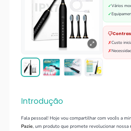
Vários mod
✓
Equipament
✓
Contras
Custo inic
✗
Necessidad
✗
Introdução
Fala pessoal! Hoje vou compartilhar com vocês a mi
Pazie
, um produto que promete revolucionar nossa r