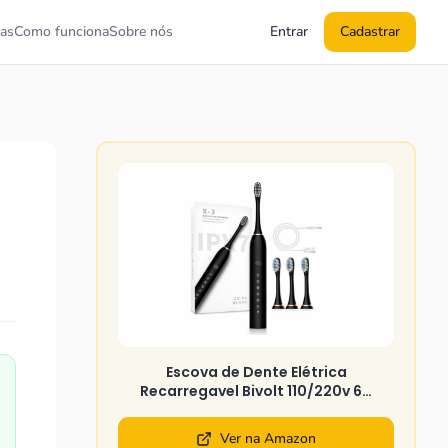
as
Como funciona
Sobre nós
Entrar
Cadastrar
Escova de Dente Elétrica
Recarregavel Bivolt 110/220v 6…
Ver na Amazon