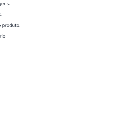
gens.
s.
 produto.
rio.