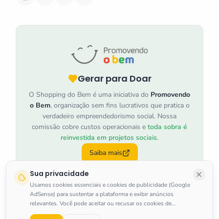
Gerar para Doar
O Shopping do Bem é uma iniciativa do
Promovendo
o Bem
, organização sem fins lucrativos que pratica o
verdadeiro empreendedorismo social. Nossa
comissão cobre custos operacionais e
toda sobra é
reinvestida em projetos sociais
.
Saiba mais
Sua privacidade
Usamos cookies essenciais e cookies de publicidade (Google
AdSense) para sustentar a plataforma e exibir anúncios
relevantes. Você pode aceitar ou recusar os cookies de
marketing a qualquer momento.
Saiba mais
.
©
2026
Shopping do Bem
.
Todos os direitos reservados.