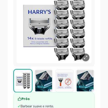
Prós
Barbear suave e rente.
✓