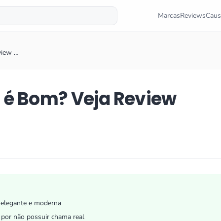
Marcas
Reviews
Caus
view …
 é Bom? Veja Review
 elegante e moderna
por não possuir chama real