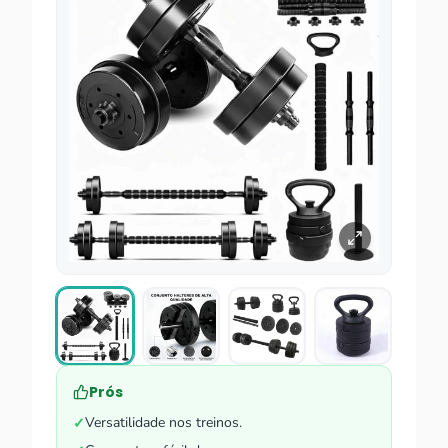
Prós
Versatilidade nos treinos.
✓