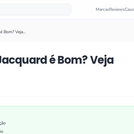
Marcas
Reviews
Caus
d é Bom? Veja…
 Jacquard é Bom? Veja
ção
io