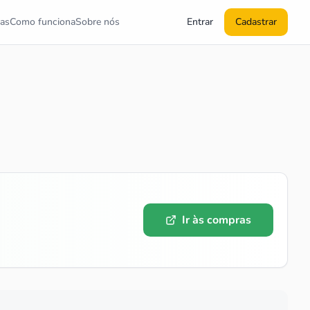
as
Como funciona
Sobre nós
Entrar
Cadastrar
Ir às compras