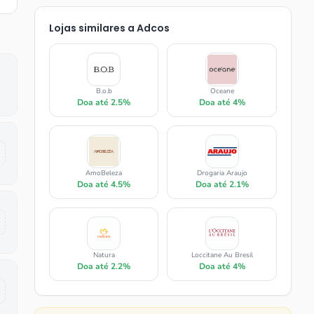
Lojas similares a
Adcos
B.o.b
Oceane
Doa até
2.5%
Doa até
4%
AmoBeleza
Drogaria Araujo
Doa até
4.5%
Doa até
2.1%
Natura
Loccitane Au Bresil
Doa até
2.2%
Doa até
4%