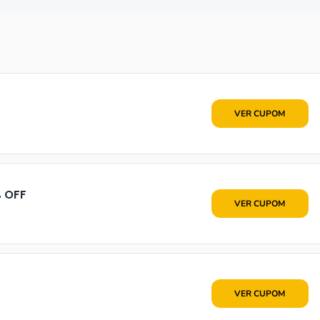
•••E50
VER CUPOM
 OFF
•••S15
VER CUPOM
•••NDO
VER CUPOM