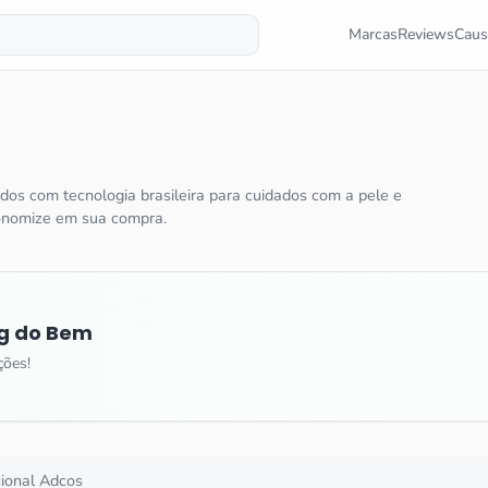
Marcas
Reviews
Caus
os com tecnologia brasileira para cuidados com a pele e
onomize em sua compra.
g do Bem
ções!
cional
Adcos