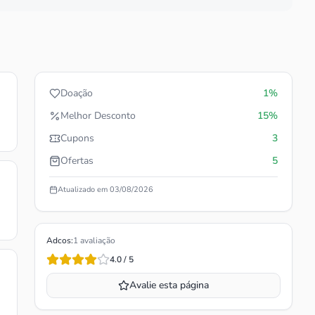
Doação
1%
Melhor Desconto
15%
Cupons
3
Ofertas
5
Atualizado em
03/08/2026
Adcos
:
1
avaliação
4.0
/ 5
Avalie esta página