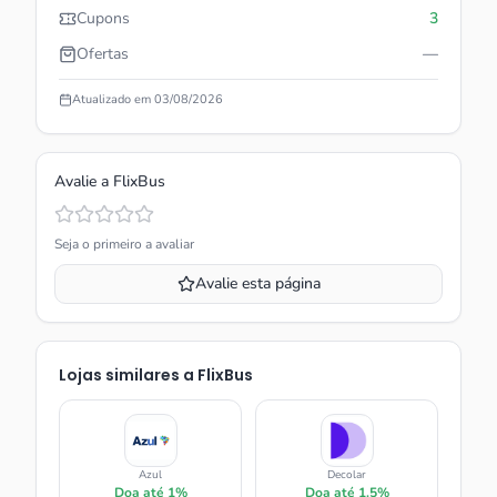
Cupons
3
Ofertas
—
Atualizado em
03/08/2026
Avalie a
FlixBus
Seja o primeiro a avaliar
Avalie esta página
Lojas similares a
FlixBus
Azul
Decolar
Doa até
1%
Doa até
1.5%