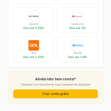
Seazone
Hoteis.com
Doa até
3.25%
Doa até
2%
GOL
Ourtrip
Doa até
1.25%
Doa até
1.6%
Ainda não tem conta?
Cadastre-se e transforme suas compras em doações!
Criar conta grátis