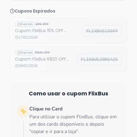
Cupons Expirados
Expirado
15% OFF
Cupom FlixBus 15% OFF
FLIXBUS15OFF
(EXPIRADO)
17/01/2026
Expirado
R$20 OFF
Cupom FlixBus R$20 OFF
FLIXBUS20REAIS
(EXPIRADO)
09/01/2026
Como usar o cupom
FlixBus
Clique no Card
Para utilizar o cupom FlixBus, clique em
um dos cards disponíveis e depois
"copiar e ir para a loja".