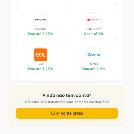
Seazone
Hoteis.com
Doa até
3.25%
Doa até
2%
GOL
Ourtrip
Doa até
1.25%
Doa até
1.6%
Ainda não tem conta?
Cadastre-se e transforme suas compras em doações!
Criar conta grátis