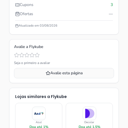
Cupons
3
Ofertas
—
Atualizado em
03/08/2026
Avalie a
Flykube
Seja o primeiro a avaliar
Avalie esta página
Lojas similares a
Flykube
Azul
Decolar
Doa até
1%
Doa até
1.5%