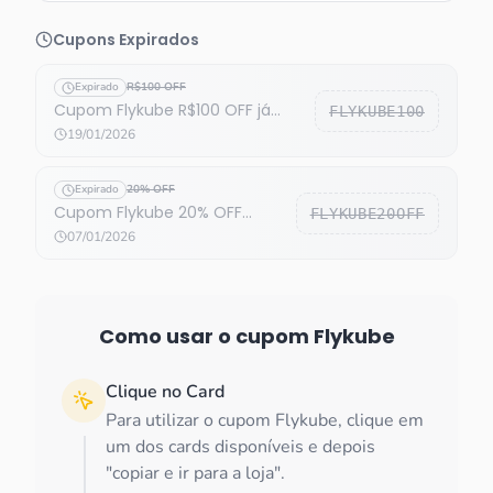
Cupons Expirados
Expirado
R$100 OFF
Cupom Flykube R$100 OFF já
FLYKUBE100
expirou
19/01/2026
Expirado
20% OFF
Cupom Flykube 20% OFF
FLYKUBE20OFF
expirado
07/01/2026
Como usar o cupom
Flykube
Clique no Card
Para utilizar o cupom Flykube, clique em
um dos cards disponíveis e depois
"copiar e ir para a loja".