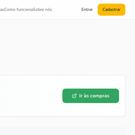
as
Como funciona
Sobre nós
Entrar
Cadastrar
Ir às compras