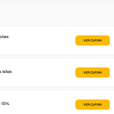
otes
•••S15
VER CUPOM
•••100
 Islas
VER CUPOM
•••S10
e 10%
VER CUPOM