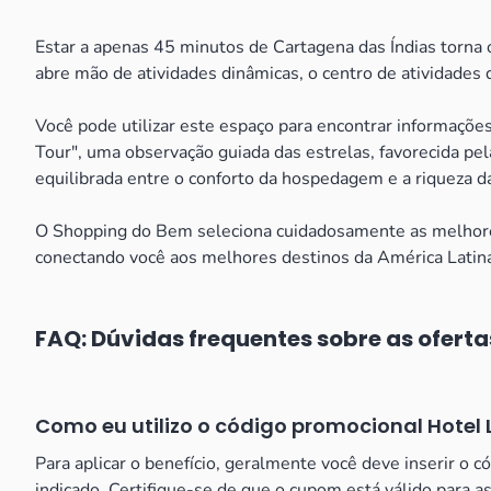
Estar a apenas 45 minutos de Cartagena das Índias torna o
abre mão de atividades dinâmicas, o centro de atividades 
Você pode utilizar este espaço para encontrar informaçõe
Tour", uma observação guiada das estrelas, favorecida pel
equilibrada entre o conforto da hospedagem e a riqueza d
O Shopping do Bem seleciona cuidadosamente as melhores 
conectando você aos melhores destinos da América Latin
FAQ: Dúvidas frequentes sobre as ofertas
Como eu utilizo o código promocional Hotel L
Para aplicar o benefício, geralmente você deve inserir o c
indicado. Certifique-se de que o cupom está válido para a