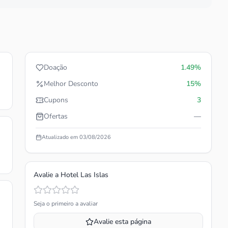
Doação
1.49%
Melhor Desconto
15%
Cupons
3
Ofertas
—
Atualizado em
03/08/2026
Avalie a
Hotel Las Islas
Seja o primeiro a avaliar
Avalie esta página