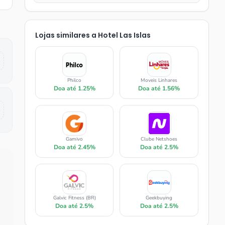
Lojas similares a
Hotel Las Islas
Philco
Moveis Linhares
Doa até
1.25%
Doa até
1.56%
Gamivo
Clube Netshoes
Doa até
2.45%
Doa até
2.5%
Galvic Fitness (BR)
Geekbuying
Doa até
2.5%
Doa até
2.5%