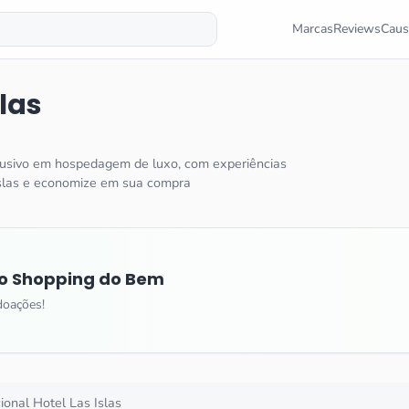
Marcas
Reviews
Caus
slas
clusivo em hospedagem de luxo, com experiências
Islas e economize em sua compra
o Shopping do Bem
doações!
cional
Hotel Las Islas