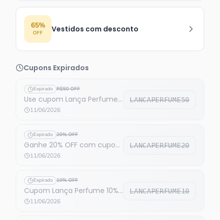
65%
Vestidos com desconto
OFF
Cupons Expirados
Expirado
R$50 OFF
Use cupom Lança Perfume
LANCAPERFUME50
e economize R$50
11/06/2026
Expirado
20% OFF
Ganhe 20% OFF com cupom
LANCAPERFUME20
Lança Perfume
11/06/2026
Expirado
10% OFF
Cupom Lança Perfume 10%
LANCAPERFUME10
OFF em todo site
11/06/2026