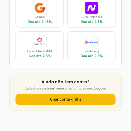
Gamivo
Clube Netshoes
Doa até
2.45%
Doa até
2.5%
Galvic Fitness (BR)
Geekbuying
Doa até
2.5%
Doa até
2.5%
Ainda não tem conta?
Cadastre-se e transforme suas compras em doações!
Criar conta grátis