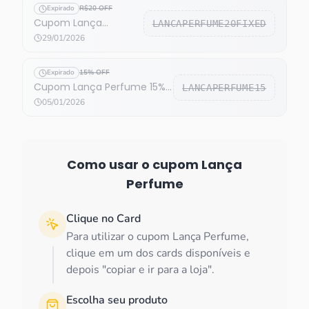
Expirado
R$20 OFF
Cupom Lança
LANCAPERFUME20FIXED
Perfume R$20 OFF
29/01/2026
Expirado
15% OFF
Cupom Lança Perfume 15%
LANCAPERFUME15
OFF
05/01/2026
Como usar o cupom
Lança
Perfume
Clique no Card
Para utilizar o cupom Lança Perfume,
clique em um dos cards disponíveis e
depois "copiar e ir para a loja".
Escolha seu produto