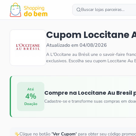
Buscar lojas parceiras...
Cupom
Loccitane A
Atualizado em
04/08/2026
A L'Occitane au Brésil une o savoir-faire fra
exclusivos. Escolha seu cupom Loccitane Au 
Até
Compre na
Loccitane Au Bresil
p
4%
Cadastre-se e transforme suas compras em doa
Doação
Clique no botão
'Ver Cupom'
para obter seu código promo