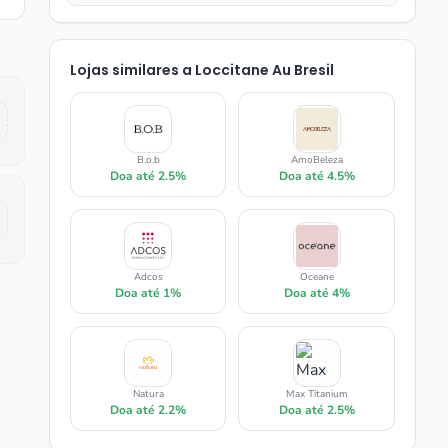
Lojas similares a
Loccitane Au Bresil
B.o.b
AmoBeleza
Doa até
2.5%
Doa até
4.5%
Adcos
Oceane
Doa até
1%
Doa até
4%
Natura
Max Titanium
Doa até
2.2%
Doa até
2.5%