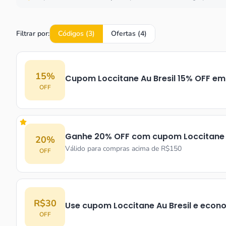
Filtrar por:
Códigos (
3
)
Ofertas (
4
)
15%
Cupom Loccitane Au Bresil 15% OFF em 
OFF
Ganhe 20% OFF com cupom Loccitane A
20%
Válido para compras acima de R$150
OFF
R$30
Use cupom Loccitane Au Bresil e econ
OFF