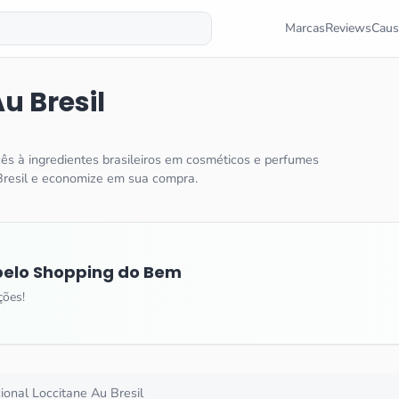
Marcas
Reviews
Caus
u Bresil
ncês à ingredientes brasileiros em cosméticos e perfumes
Bresil e economize em sua compra.
elo Shopping do Bem
ções!
cional
Loccitane Au Bresil