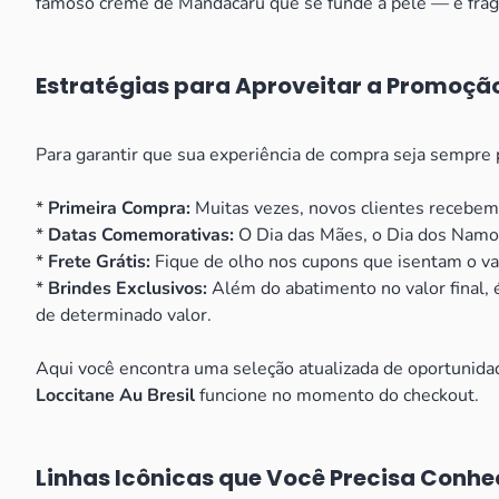
famoso creme de Mandacaru que se funde à pele — e fragrâ
Estratégias para Aproveitar a Promoção
Para garantir que sua experiência de compra seja sempre p
*
Primeira Compra:
Muitas vezes, novos clientes recebem 
*
Datas Comemorativas:
O Dia das Mães, o Dia dos Namor
*
Frete Grátis:
Fique de olho nos cupons que isentam o v
*
Brindes Exclusivos:
Além do abatimento no valor final,
de determinado valor.
Aqui você encontra uma seleção atualizada de oportunidade
Loccitane Au Bresil
funcione no momento do checkout.
Linhas Icônicas que Você Precisa Conhe