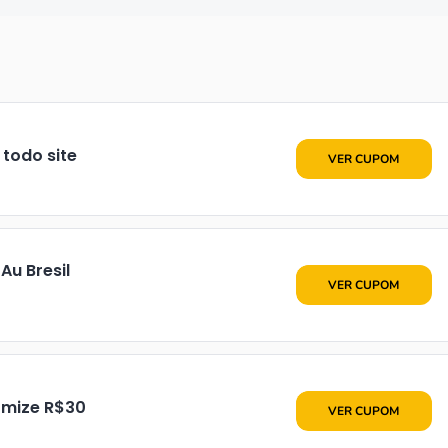
•••L15
todo site
VER CUPOM
u Bresil
•••L20
VER CUPOM
•••L30
omize R$30
VER CUPOM