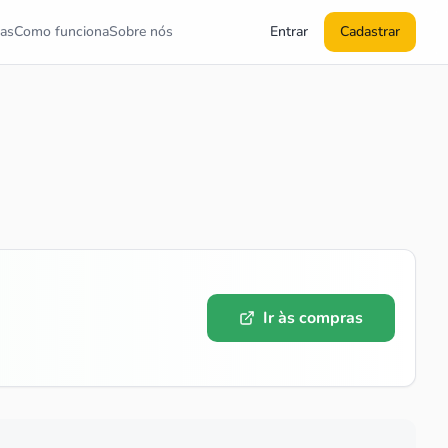
as
Como funciona
Sobre nós
Entrar
Cadastrar
Ir às compras