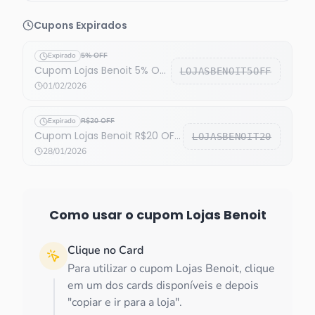
Cupons Expirados
Expirado
5% OFF
Cupom Lojas Benoit 5% OFF
LOJASBENOIT5OFF
expirado
01/02/2026
Expirado
R$20 OFF
Cupom Lojas Benoit R$20 OFF
LOJASBENOIT20
expirado
28/01/2026
Como usar o cupom
Lojas Benoit
Clique no Card
Para utilizar o cupom Lojas Benoit, clique
em um dos cards disponíveis e depois
"copiar e ir para a loja".