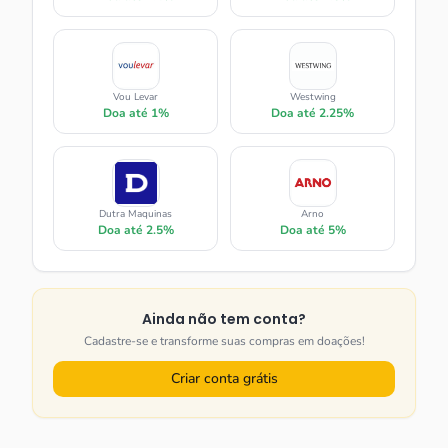
Vou Levar
Westwing
Doa até
1%
Doa até
2.25%
Dutra Maquinas
Arno
Doa até
2.5%
Doa até
5%
Ainda não tem conta?
Cadastre-se e transforme suas compras em doações!
Criar conta grátis