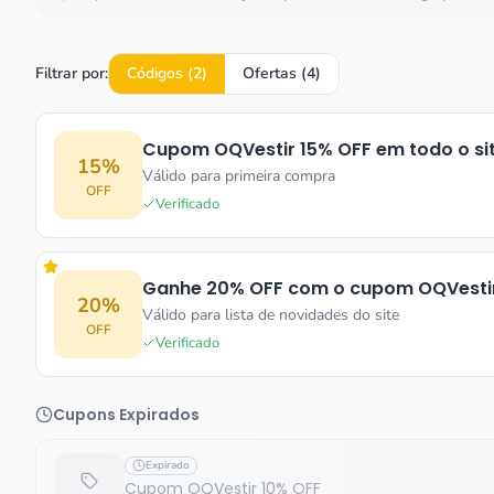
Filtrar por:
Códigos (
2
)
Ofertas (
4
)
Cupom OQVestir 15% OFF em todo o si
15%
Válido para primeira compra
OFF
Verificado
Ganhe 20% OFF com o cupom OQVesti
20%
Válido para lista de novidades do site
OFF
Verificado
Cupons Expirados
Expirado
Cupom OQVestir 10% OFF