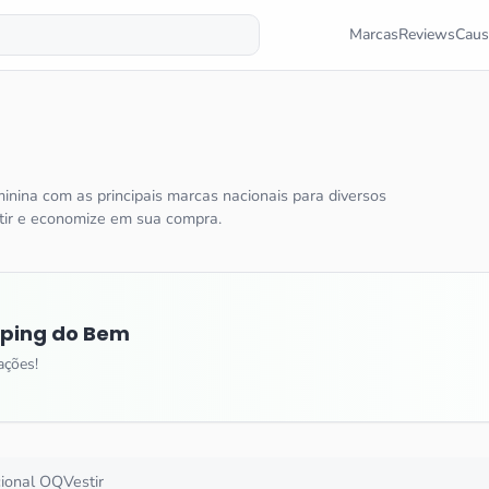
Marcas
Reviews
Caus
nina com as principais marcas nacionais para diversos
tir e economize em sua compra.
ping do Bem
ações!
cional
OQVestir