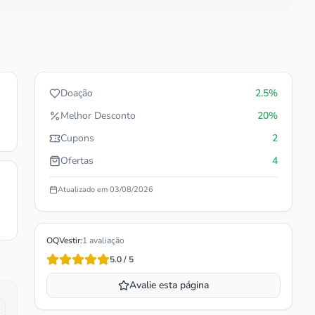
Doação
2.5%
Melhor Desconto
20%
Cupons
2
Ofertas
4
Atualizado em
03/08/2026
OQVestir
:
1
avaliação
5.0
/ 5
Avalie esta página