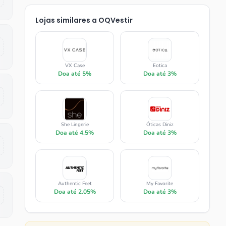
Lojas similares a
OQVestir
VX Case
Eotica
Doa até
5%
Doa até
3%
She Lingerie
Óticas Diniz
Doa até
4.5%
Doa até
3%
Authentic Feet
My Favorite
Doa até
2.05%
Doa até
3%