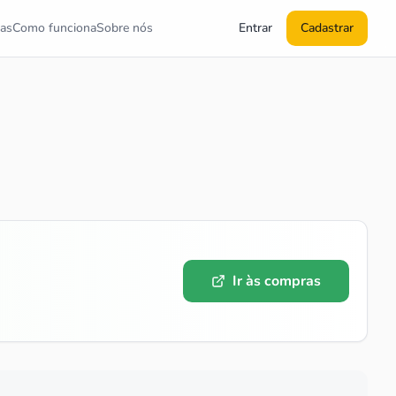
as
Como funciona
Sobre nós
Entrar
Cadastrar
Ir às compras