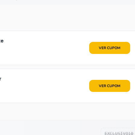
te
•••A15
VER CUPOM
r
•••••
VER CUPOM
EXCLUSIVO10