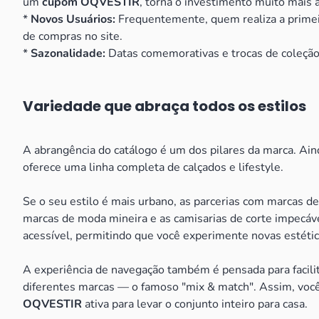
um
cupom OQVESTIR
, torna o investimento muito mais a
*
Novos Usuários:
Frequentemente, quem realiza a primeir
de compras no site.
*
Sazonalidade:
Datas comemorativas e trocas de coleção
Variedade que abraça todos os estilos
A abrangência do catálogo é um dos pilares da marca. Ai
oferece uma linha completa de calçados e lifestyle.
Se o seu estilo é mais urbano, as parcerias com marcas d
marcas de moda mineira e as camisarias de corte impecáve
acessível, permitindo que você experimente novas estétic
A experiência de navegação também é pensada para facilit
diferentes marcas — o famoso "mix & match". Assim, voc
OQVESTIR
ativa para levar o conjunto inteiro para casa.