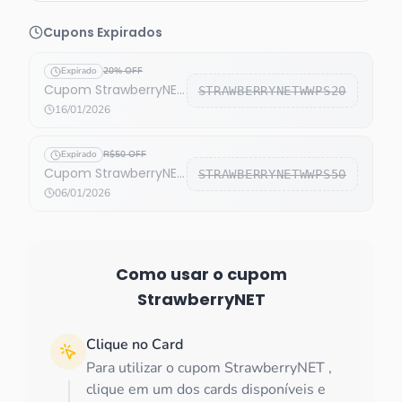
Cupons Expirados
Expirado
20% OFF
Cupom StrawberryNET
STRAWBERRYNETWWPS20
WW СPS 20% OFF
16/01/2026
Expirado
R$50 OFF
Cupom StrawberryNET
STRAWBERRYNETWWPS50
WW СPS R$50 OFF
06/01/2026
Como usar o cupom
StrawberryNET
Clique no Card
Para utilizar o cupom StrawberryNET ,
clique em um dos cards disponíveis e