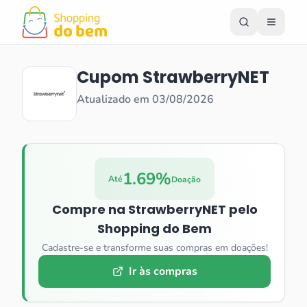
Cupom
StrawberryNET
Atualizado em
03/08/2026
1.69%
Até
Doação
Compre na
StrawberryNET
pelo
Shopping do Bem
Cadastre-se e transforme suas compras em doações!
Ir às compras