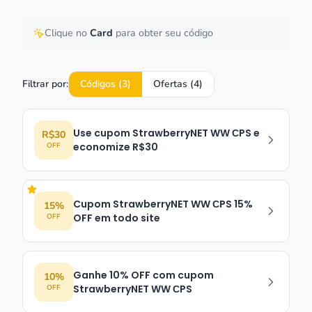
Clique no
Card
para obter seu código
Filtrar por:
Códigos (
3
)
Ofertas (
4
)
Use cupom StrawberryNET WW СPS e
R$30
economize R$30
OFF
Cupom StrawberryNET WW СPS 15%
15%
OFF em todo site
OFF
Ganhe 10% OFF com cupom
10%
StrawberryNET WW СPS
OFF