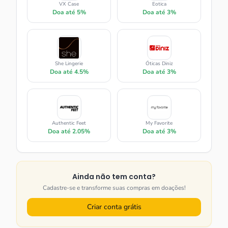
VX Case
Eotica
Doa até
5%
Doa até
3%
She Lingerie
Óticas Diniz
Doa até
4.5%
Doa até
3%
Authentic Feet
My Favorite
Doa até
2.05%
Doa até
3%
Ainda não tem conta?
Cadastre-se e transforme suas compras em doações!
Criar conta grátis