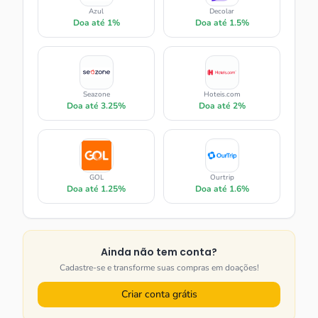
Azul
Decolar
Doa até
1%
Doa até
1.5%
Seazone
Hoteis.com
Doa até
3.25%
Doa até
2%
GOL
Ourtrip
Doa até
1.25%
Doa até
1.6%
Ainda não tem conta?
Cadastre-se e transforme suas compras em doações!
Criar conta grátis