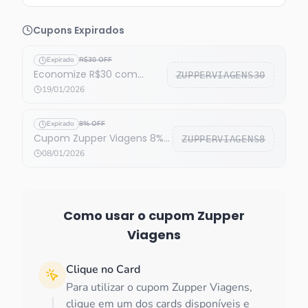
Cupons Expirados
Expirado
R$30 OFF
Economize R$30 com
ZUPPERVIAGENS30
cupom Zupper Viagens
19/01/2026
(expirado)
Expirado
8% OFF
Cupom Zupper Viagens 8%
ZUPPERVIAGENS8
OFF expirado
08/01/2026
Como usar o cupom
Zupper
Viagens
Clique no Card
Para utilizar o cupom Zupper Viagens,
clique em um dos cards disponíveis e