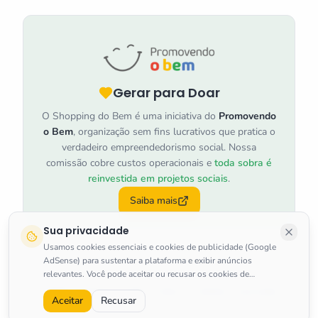
Gerar para Doar
O Shopping do Bem é uma iniciativa do
Promovendo
o Bem
, organização sem fins lucrativos que pratica o
verdadeiro empreendedorismo social. Nossa
comissão cobre custos operacionais e
toda sobra é
reinvestida em projetos sociais
.
Saiba mais
Sua privacidade
Usamos cookies essenciais e cookies de publicidade (Google
AdSense) para sustentar a plataforma e exibir anúncios
relevantes. Você pode aceitar ou recusar os cookies de
marketing a qualquer momento.
Saiba mais
.
©
2026
Shopping do Bem
.
Todos os direitos reservados.
Aceitar
Recusar