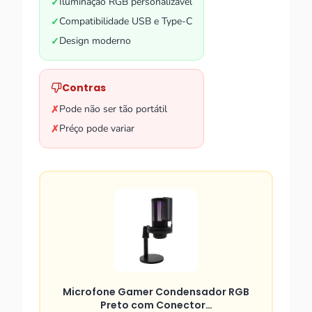
Iluminação RGB personalizável
✓
Compatibilidade USB e Type-C
✓
Design moderno
✓
Contras
Pode não ser tão portátil
✗
Préço pode variar
✗
Microfone Gamer Condensador RGB
Preto com Conector…