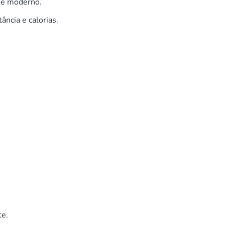
 e moderno.
ância e calorias.
te.