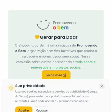
Gerar para Doar
O Shopping do Bem é uma iniciativa do
Promovendo
o Bem
, organização sem fins lucrativos que pratica o
verdadeiro empreendedorismo social. Nossa
comissão cobre custos operacionais e
toda sobra é
reinvestida em projetos sociais
.
Saiba mais
Sua privacidade
Usamos cookies essenciais e cookies de publicidade (Google
AdSense) para sustentar a plataforma e exibir anúncios
relevantes. Você pode aceitar ou recusar os cookies de
marketing a qualquer momento.
Saiba mais
.
©
2026
Shopping do Bem
.
Todos os direitos reservados.
Aceitar
Recusar