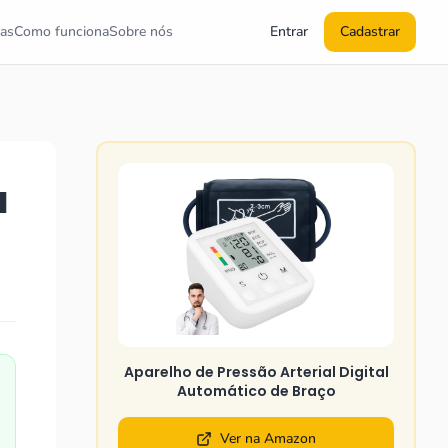
as
Como funciona
Sobre nós
Entrar
Cadastrar
a
Aparelho de Pressão Arterial Digital
Automático de Braço
Ver na Amazon