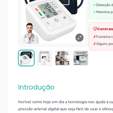
Detecção d
✓
Memória pa
✓
Contras
Funciona 
✗
Alguns pod
✗
Introdução
Incrível como hoje em dia a tecnologia nos ajuda a 
pressão arterial digital
que seja fácil de usar e ofe