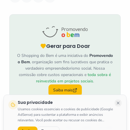
Gerar para Doar
O Shopping do Bem é uma iniciativa do
Promovendo
o Bem
, organização sem fins lucrativos que pratica o
verdadeiro empreendedorismo social. Nossa
comissão cobre custos operacionais e
toda sobra é
reinvestida em projetos sociais
.
Saiba mais
Sua privacidade
Usamos cookies essenciais e cookies de publicidade (Google
AdSense) para sustentar a plataforma e exibir anúncios
relevantes. Você pode aceitar ou recusar os cookies de
marketing a qualquer momento.
Saiba mais
.
©
2026
Shopping do Bem
.
Todos os direitos reservados.