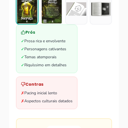
Prós
Prosa rica e envolvente
✓
Personagens cativantes
✓
Temas atemporais
✓
Riquíssimo em detalhes
✓
Contras
Pacing inicial lento
✗
Aspectos culturais datados
✗