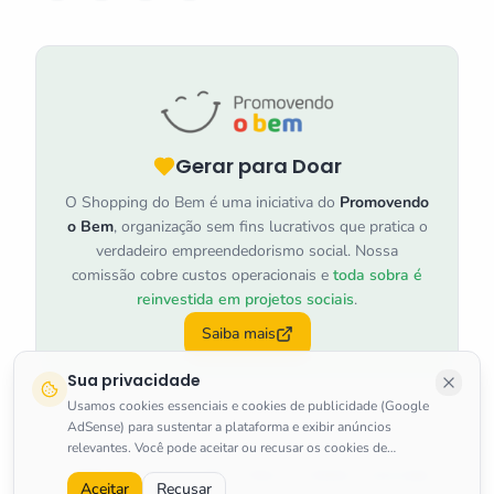
Gerar para Doar
O Shopping do Bem é uma iniciativa do
Promovendo
o Bem
, organização sem fins lucrativos que pratica o
verdadeiro empreendedorismo social. Nossa
comissão cobre custos operacionais e
toda sobra é
reinvestida em projetos sociais
.
Saiba mais
Sua privacidade
Usamos cookies essenciais e cookies de publicidade (Google
AdSense) para sustentar a plataforma e exibir anúncios
relevantes. Você pode aceitar ou recusar os cookies de
marketing a qualquer momento.
Saiba mais
.
©
2026
Shopping do Bem
.
Todos os direitos reservados.
Aceitar
Recusar