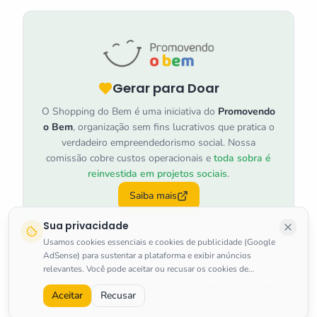
Gerar para Doar
O Shopping do Bem é uma iniciativa do
Promovendo
o Bem
, organização sem fins lucrativos que pratica o
verdadeiro empreendedorismo social. Nossa
comissão cobre custos operacionais e
toda sobra é
reinvestida em projetos sociais
.
Saiba mais
Sua privacidade
Usamos cookies essenciais e cookies de publicidade (Google
AdSense) para sustentar a plataforma e exibir anúncios
relevantes. Você pode aceitar ou recusar os cookies de
marketing a qualquer momento.
Saiba mais
.
©
2026
Shopping do Bem
.
Todos os direitos reservados.
Aceitar
Recusar