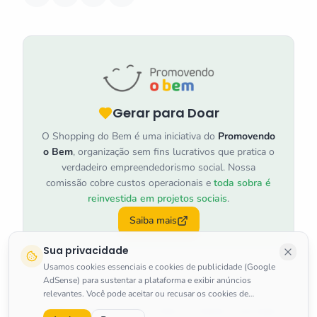
Gerar para Doar
O Shopping do Bem é uma iniciativa do
Promovendo
o Bem
, organização sem fins lucrativos que pratica o
verdadeiro empreendedorismo social. Nossa
comissão cobre custos operacionais e
toda sobra é
reinvestida em projetos sociais
.
Saiba mais
Sua privacidade
Usamos cookies essenciais e cookies de publicidade (Google
AdSense) para sustentar a plataforma e exibir anúncios
relevantes. Você pode aceitar ou recusar os cookies de
marketing a qualquer momento.
Saiba mais
.
©
2026
Shopping do Bem
.
Todos os direitos reservados.