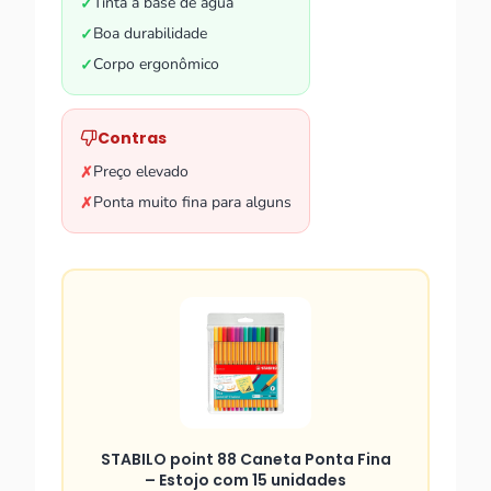
Tinta à base de água
✓
Boa durabilidade
✓
Corpo ergonômico
✓
Contras
Preço elevado
✗
Ponta muito fina para alguns
✗
STABILO point 88 Caneta Ponta Fina
– Estojo com 15 unidades