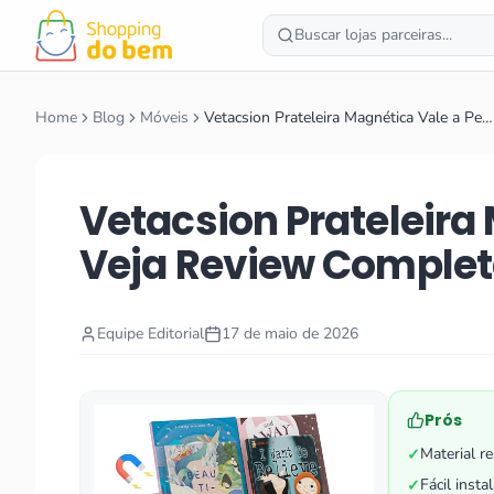
Buscar lojas parceiras...
Home
Blog
Móveis
Vetacsion Prateleira Magnética Vale a Pe…
Vetacsion Prateleira
Veja Review Comple
Equipe Editorial
17 de maio de 2026
Prós
Material re
✓
Fácil inst
✓