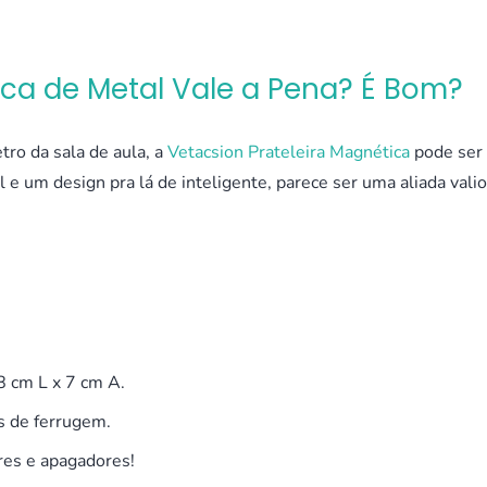
ica de Metal Vale a Pena? É Bom?
ro da sala de aula, a
Vetacsion Prateleira Magnética
pode ser
 e um design pra lá de inteligente, parece ser uma aliada vali
8 cm L x 7 cm A.
os de ferrugem.
res e apagadores!