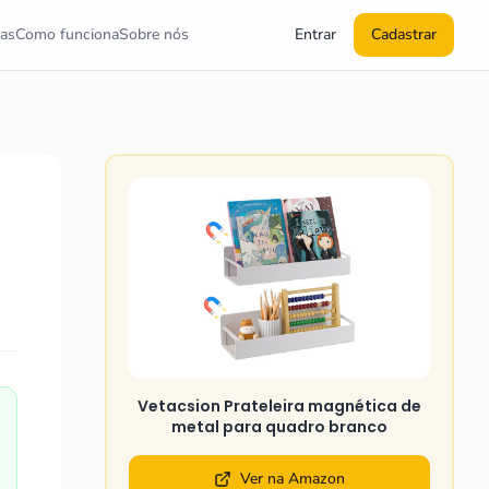
as
Como funciona
Sobre nós
Entrar
Cadastrar
Vetacsion Prateleira magnética de
metal para quadro branco
Ver na Amazon