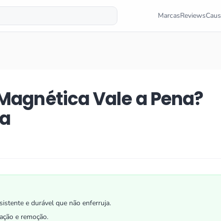
Marcas
Reviews
Caus
 Magnética Vale a Pena?
ta
sistente e durável que não enferruja.
alação e remoção.