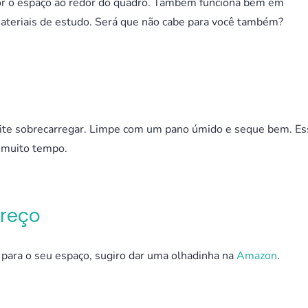
or o espaço ao redor do quadro. Também funciona bem em
materiais de estudo. Será que não cabe para você também?
ite sobrecarregar. Limpe com um pano úmido e seque bem. Es
r muito tempo.
Preço
e para o seu espaço, sugiro dar uma olhadinha na
Amazon
.