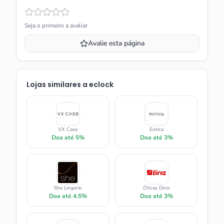
Seja o primeiro a avaliar
Avalie esta página
Lojas similares a
eclock
VX Case
Eotica
Doa até
5%
Doa até
3%
She Lingerie
Óticas Diniz
Doa até
4.5%
Doa até
3%