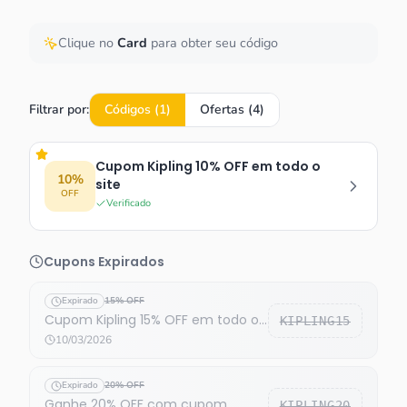
Clique no
Card
para obter seu código
Filtrar por:
Códigos (
1
)
Ofertas (
4
)
Cupom Kipling 10% OFF em todo o
10%
site
OFF
Verificado
Cupons Expirados
Expirado
15% OFF
Cupom Kipling 15% OFF em todo o
KIPLING15
site
10/03/2026
Expirado
20% OFF
Ganhe 20% OFF com cupom
KIPLING20