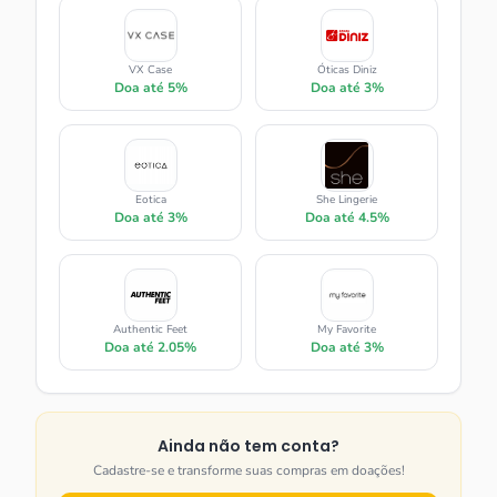
VX Case
Óticas Diniz
Doa até
5%
Doa até
3%
Eotica
She Lingerie
Doa até
3%
Doa até
4.5%
Authentic Feet
My Favorite
Doa até
2.05%
Doa até
3%
Ainda não tem conta?
Cadastre-se e transforme suas compras em doações!