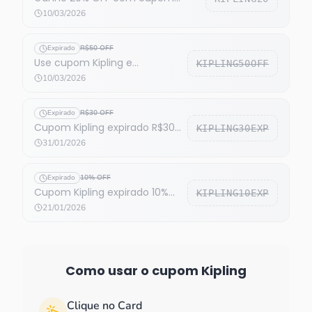
Kipling
10/03/2026
Expirado
R$50 OFF
Use cupom Kipling e
KIPLING50OFF
economize R$50
10/03/2026
Expirado
R$30 OFF
Cupom Kipling expirado R$30
KIPLING30EXP
OFF
31/01/2026
Expirado
10% OFF
Cupom Kipling expirado 10%
KIPLING10EXP
OFF
21/01/2026
Como usar o cupom
Kipling
Clique no Card