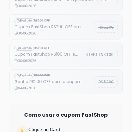
selecionados no link
30/06/2026
Expirado
R$200 OFF
Cupom FastShop R$200 OFF em
ROG200
produtos Asus selecionados
30/06/2026
Expirado
R$100 OFF
Cupom FastShop R$100 OFF em
STARLINK100
todo o site
30/06/2026
Expirado
R$200 OFF
Ganhe R$200 OFF com o cupom
PS5200
FastShop
04/06/2026
Como usar o cupom
FastShop
Clique no Card