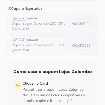
Cupons Expirados
Expirado
20% OFF
Cupom Lojas Colombo 20% OFF
COLOMBO20
(EXPIRADO)
27/01/2026
Expirado
R$30 OFF
Cupom Lojas Colombo R$30 OFF
COLOMBO30
em móveis (EXPIRADO)
08/01/2026
Como usar o cupom
Lojas Colombo
Clique no Card
Para utilizar o cupom Lojas Colombo,
clique em um dos cards disponíveis e
depois "copiar e ir para a loja".