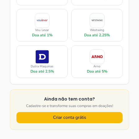
Vou Levar
Westwing
Doa até
1%
Doa até
2.25%
Dutra Maquinas
Arno
Doa até
2.5%
Doa até
5%
Ainda não tem conta?
Cadastre-se e transforme suas compras em doações!
Criar conta grátis